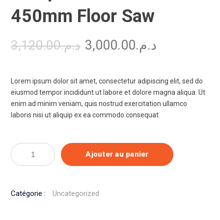
450mm Floor Saw
3,000.00
د.م.
3,120.00
د.م.
Lorem ipsum dolor sit amet, consectetur adipiscing elit, sed do
eiusmod tempor incididunt ut labore et dolore magna aliqua. Ut
enim ad minim veniam, quis nostrud exercitation ullamco
laboris nisi ut aliquip ex ea commodo consequat.
quantité
Ajouter au panier
de
Husqvarna
11.7HP
Catégorie :
Uncategorized
450mm
Floor