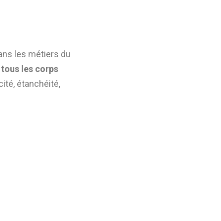
ns les métiers du
s
tous les corps
́, étanchéité,