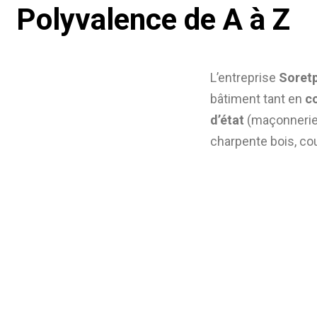
Polyvalence
de A à Z
L’entreprise
Soret
bâtiment tant en
c
d’état
(maçonnerie, 
charpente bois, cou