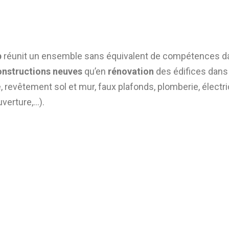
p
réunit un ensemble sans équivalent de compétences da
onstructions neuves
qu’en
rénovation
des édifices dan
revêtement sol et mur, faux plafonds, plomberie, électricite
verture,…).