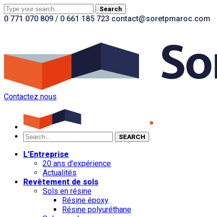
Search
0 771 070 809 / 0 661 185 723
contact@soretpmaroc.com
Facebook
Youtube
LinkedIn
Instagram
Profile
Profile
Profile
Profile
Contactez nous
SEARCH
L’Entreprise
20 ans d’expérience
Actualités
Revêtement de sols
Sols en résine
Résine époxy
Résine polyuréthane